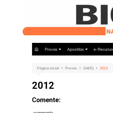
Ir
para
o
conteúdo
Provas
Apostilas
e-Recurso
Página inicial
Provas
SAERJ
2012
2012
Comente:
comments