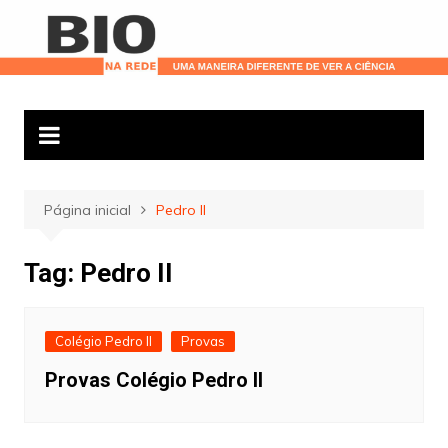
Ir
para
o
conteúdo
Página inicial
Pedro II
Tag:
Pedro II
Colégio Pedro II
Provas
Provas Colégio Pedro II