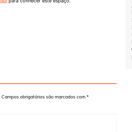
qui
para conhecer este espaço.
.
Campos obrigatórios são marcados com
*