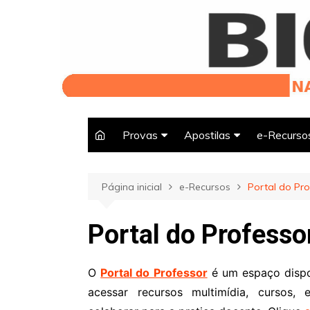
Ir
para
o
conteúdo
Provas
Apostilas
e-Recurso
Página inicial
e-Recursos
Portal do Pro
Portal do Professo
O
Portal do Professor
é um espaço dispo
acessar recursos multimídia, cursos,