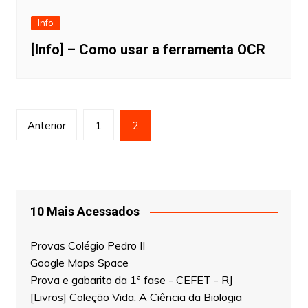
Info
[Info] – Como usar a ferramenta OCR
Navegação
Anterior
1
2
por
posts
10 Mais Acessados
Provas Colégio Pedro II
Google Maps Space
Prova e gabarito da 1ª fase - CEFET - RJ
[Livros] Coleção Vida: A Ciência da Biologia