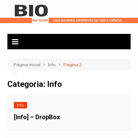
Ir
para
o
conteúdo
Página inicial
Info
Página 2
Categoria:
Info
Info
[Info] – DropBox